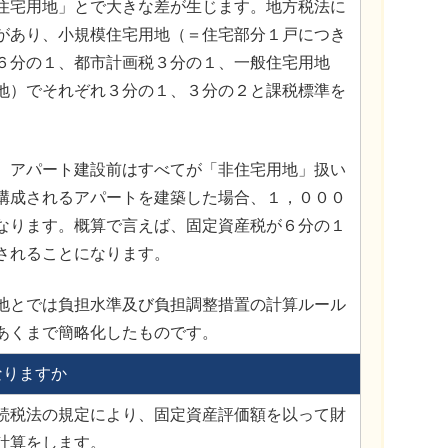
住宅用地」とで大きな差が生じます。地方税法に
があり、小規模住宅用地（＝住宅部分１戸につき
６分の１、都市計画税３分の１、一般住宅用地
地）でそれぞれ３分の１、３分の２と課税標準を
。
、アパート建設前はすべてが「非住宅用地」扱い
構成されるアパートを建築した場合、１，０００
なります。概算で言えば、固定資産税が６分の１
されることになります。
地とでは負担水準及び負担調整措置の計算ルール
あくまで簡略化したものです。
なりますか
続税法の規定により、固定資産評価額を以って財
計算をします。