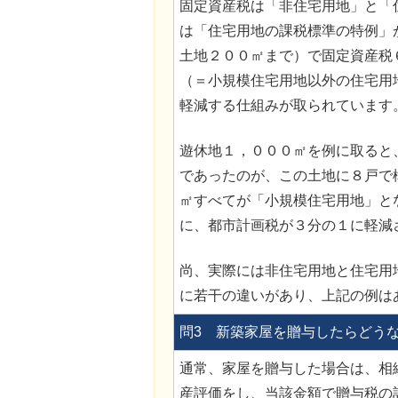
固定資産税は「非住宅用地」と「
は「住宅用地の課税標準の特例」
土地２００㎡まで）で固定資産税
（＝小規模住宅用地以外の住宅用
軽減する仕組みが取られています
遊休地１，０００㎡を例に取ると
であったのが、この土地に８戸で
㎡すべてが「小規模住宅用地」と
に、都市計画税が３分の１に軽減
尚、実際には非住宅用地と住宅用
に若干の違いがあり、上記の例は
問3 新築家屋を贈与したらどう
通常、家屋を贈与した場合は、相
産評価をし、当該金額で贈与税の